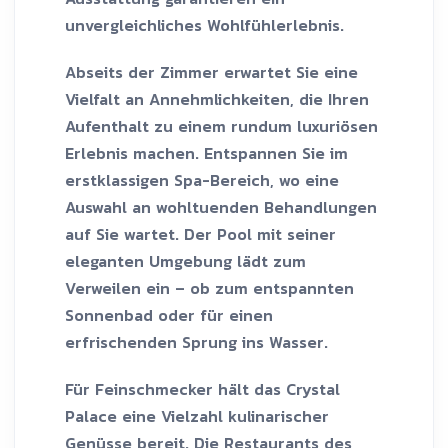
unvergleichliches Wohlfühlerlebnis.
Abseits der Zimmer erwartet Sie eine
Vielfalt an Annehmlichkeiten, die Ihren
Aufenthalt zu einem rundum luxuriösen
Erlebnis machen. Entspannen Sie im
erstklassigen Spa-Bereich, wo eine
Auswahl an wohltuenden Behandlungen
auf Sie wartet. Der Pool mit seiner
eleganten Umgebung lädt zum
Verweilen ein – ob zum entspannten
Sonnenbad oder für einen
erfrischenden Sprung ins Wasser.
Für Feinschmecker hält das Crystal
Palace eine Vielzahl kulinarischer
Genüsse bereit. Die Restaurants des