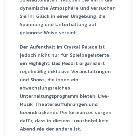
dynamische Atmosphäre und versuchen
Sie Ihr Glück in einer Umgebung, die
Spannung und Unterhaltung auf
gekonnte Weise vereint.
Der Aufenthalt im Crystal Palace ist
jedoch nicht nur für Spielbegeisterte
ein Highlight. Das Resort organisiert
regelmäßig exklusive Veranstaltungen
und Shows, die Ihnen ein
abwechslungsreiches
Unterhaltungsprogramm bieten. Live-
Musik, Theateraufführungen und
beeindruckende Performances sorgen
dafür, dass in diesem Luxushotel kein
Abend wie der andere ist.