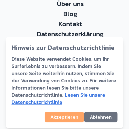
Über uns
Blog
Kontakt
Datenschutzerklärung
Hinweis zur Datenschutzrichtlinie
Diese Website verwendet Cookies, um Ihr
Surferlebnis zu verbessern. Indem Sie
unsere Seite weiterhin nutzen, stimmen Sie
der Verwendung von Cookies zu. Für weitere
Domovinskog Rata 49a, Split, 21000, Croatia
Informationen lesen Sie bitte unsere
+385914822243
Datenschutzrichtlinie.
Lesen Sie unsere
Datenschutzrichtlinie
© 2025 Crystal Palace Platinum Atrium. All rights
reserved.
Akzeptieren
Ablehnen