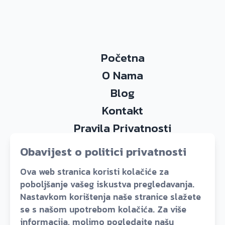
Početna
O Nama
Blog
Kontakt
Pravila Privatnosti
Obavijest o politici privatnosti
Ova web stranica koristi kolačiće za
poboljšanje vašeg iskustva pregledavanja.
Nastavkom korištenja naše stranice slažete
se s našom upotrebom kolačića. Za više
Domovinskog Rata 49a, Split, 21000, Croatia
informacija, molimo pogledajte našu
+385914822243